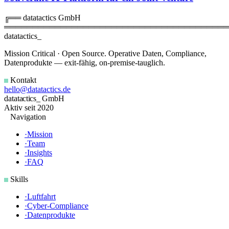
╔══ datatactics GmbH
═══════════════════════════════════════
data
tactics_
Mission Critical · Open Source. Operative Daten, Compliance,
Datenprodukte — exit-fähig, on-premise-tauglich.
Kontakt
hello@datatactics.de
data
tactics_
GmbH
Aktiv seit 2020
Navigation
·
Mission
·
Team
·
Insights
·
FAQ
Skills
·
Luftfahrt
·
Cyber-Compliance
·
Datenprodukte