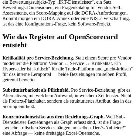
ein Bewertungssubjekt-Typ „IKT-Dienstleister", ein Satz
Bewertungs-Dimensionen, ein Fragenkatalog für Vendor-Self-
Assessments, ein Score-Mapping auf die DORA-Anforderungen.
Kommt morgen ein DORA-Annex oder eine NIS-2-Verschärfung,
ist das eine Konfigurations-Frage, kein Software-Projekt.
Wie das Register auf OpenScorecard
entsteht
Kritikalität pro Service-Beziehung.
Statt einem Score pro Vendor
modelliert die Plattform Vendor ↔ Service ↔ Kritikalität. Ein
Hyperscaler ist „kritisch" für die Trade-Platform und „nicht-kritisch"
für das interne Lernportal — beide Beziehungen im selben Profil,
getrennt bewertet.
Substituierbarkeit als Pflichtfeld.
Pro Service-Beziehung: gibt es
Alternativen, mit welchem Aufwand, in welchem Zeitfenster. Nicht
als Freitext-Platzhalter, sondern als strukturiertes Attribut, das in das
Scoring einfließt.
Konzentrationsrisiko aus dem Beziehungs-Graph.
Weil Sub-
Dienstleister-Beziehungen als Graph erfasst sind, ist die Frage
„welche kritischen Services hängen am selben Tier-3-Anbieter?"
eine Abfrage — keine dreitägige Excel-Quersuche.