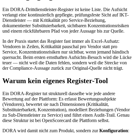
Ein DORA-Drittdienstleister-Register ist keine Liste. Die Aufsicht
verlangt eine kontinuierlich gepflegte, prüfungsfeste Sicht auf IKT-
Dienstleister — mit Kritikalität pro Service-Beziehung,
dokumentierter Substituierbarkeit, sichtbaren Konzentrationsrisiken
und einem rückführbaren Pfad von jeder Aussage bis zur Quelle.
In der Praxis startet das Register fast immer als Excel-Aufsatz:
Vendoren in Zeilen, Kritikalität pauschal pro Vendor statt pro
Service, Konzentrationsrisiken nur sichtbar, wenn jemand händisch
quersucht. Beim ersten ernsthaften Aufsichts-Besuch wird die Lücke
teuer — nicht weil die Daten fehlen, sondern weil die Strecke von
der Compliance-Aussage zurück zur Original-Quelle nicht trägt.
Warum kein eigenes Register-Tool
Ein DORA-Register tut strukturell dasselbe wie jede andere
Bewertung auf der Plattform: Es erfasst Bewertungssubjekte
(Vendoren), bewertet sie nach Dimensionen (Kritikalität,
Substituierbarkeit, Konzentration), modelliert Beziehungen (Vendor
zu Sub-Dienstleister zu Service) und führt einen Audit-Trail. Genau
diese Struktur ist bei OpenScorecard die Plattform selbst.
DORA wird damit nicht zum Produkt, sondern zur
Konfiguration
: