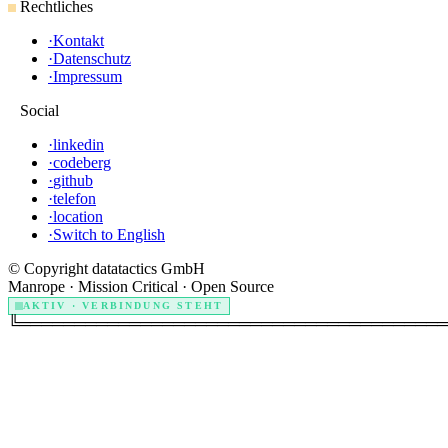
Rechtliches
·
Kontakt
·
Datenschutz
·
Impressum
Social
·
linkedin
·
codeberg
·
github
·
telefon
·
location
·
Switch to English
© Copyright datatactics GmbH
Manrope · Mission Critical · Open Source
AKTIV · VERBINDUNG STEHT
╚═══════════════════════════════════════
.
.
.
.