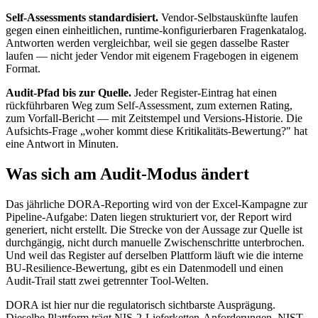
Self-Assessments standardisiert.
Vendor-Selbstauskünfte laufen
gegen einen einheitlichen, runtime-konfigurierbaren Fragenkatalog.
Antworten werden vergleichbar, weil sie gegen dasselbe Raster
laufen — nicht jeder Vendor mit eigenem Fragebogen in eigenem
Format.
Audit-Pfad bis zur Quelle.
Jeder Register-Eintrag hat einen
rückführbaren Weg zum Self-Assessment, zum externen Rating,
zum Vorfall-Bericht — mit Zeitstempel und Versions-Historie. Die
Aufsichts-Frage „woher kommt diese Kritikalitäts-Bewertung?" hat
eine Antwort in Minuten.
Was sich am Audit-Modus ändert
Das jährliche DORA-Reporting wird von der Excel-Kampagne zur
Pipeline-Aufgabe: Daten liegen strukturiert vor, der Report wird
generiert, nicht erstellt. Die Strecke von der Aussage zur Quelle ist
durchgängig, nicht durch manuelle Zwischenschritte unterbrochen.
Und weil das Register auf derselben Plattform läuft wie die interne
BU-Resilience-Bewertung, gibt es ein Datenmodell und einen
Audit-Trail statt zwei getrennter Tool-Welten.
DORA ist hier nur die regulatorisch sichtbarste Ausprägung.
Dieselbe Plattform trägt NIS-2-Lieferketten-Anforderungen, NIST