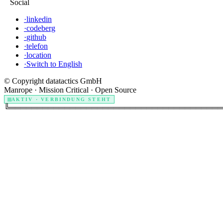
Social
·
linkedin
·
codeberg
·
github
·
telefon
·
location
·
Switch to English
© Copyright datatactics GmbH
Manrope · Mission Critical · Open Source
AKTIV · VERBINDUNG STEHT
╚═══════════════════════════════════════
.
.
.
.
.
.