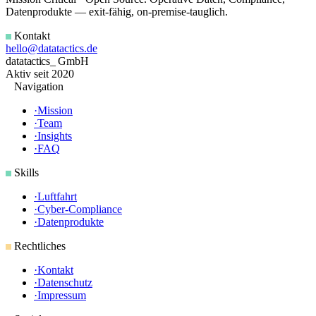
Datenprodukte — exit-fähig, on-premise-tauglich.
Kontakt
hello@datatactics.de
data
tactics_
GmbH
Aktiv seit 2020
Navigation
·
Mission
·
Team
·
Insights
·
FAQ
Skills
·
Luftfahrt
·
Cyber-Compliance
·
Datenprodukte
Rechtliches
·
Kontakt
·
Datenschutz
·
Impressum